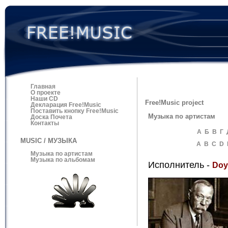
Главная
О проекте
Наши CD
Free!Music project
Декларация Free!Music
Поставить кнопку Free!Music
Музыка по артистам
Доска Почета
Контакты
А
Б
В
Г
MUSIC / МУЗЫКА
A
B
C
D
Музыка по артистам
Музыка по альбомам
Исполнитель -
Doy