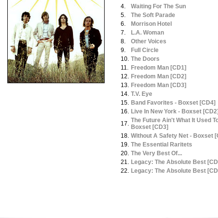
4.
Waiting For The Sun
5.
The Soft Parade
6.
Morrison Hotel
7.
L.A. Woman
8.
Other Voices
9.
Full Circle
10.
The Doors
11.
Freedom Man [CD1]
12.
Freedom Man [CD2]
13.
Freedom Man [CD3]
14.
T.V. Eye
15.
Band Favorites - Boxset [CD4]
16.
Live In New York - Boxset [CD2
The Future Ain't What It Used T
17.
Boxset [CD3]
18.
Without A Safety Net - Boxset 
19.
The Essential Raritets
20.
The Very Best Of...
21.
Legacy: The Absolute Best [CD
22.
Legacy: The Absolute Best [CD