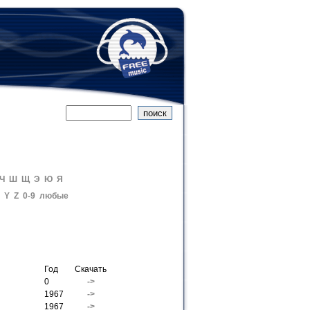
Ч
Ш
Щ
Э
Ю
Я
Y
Z
0-9
любые
Год
Скачать
0
->
1967
->
1967
->