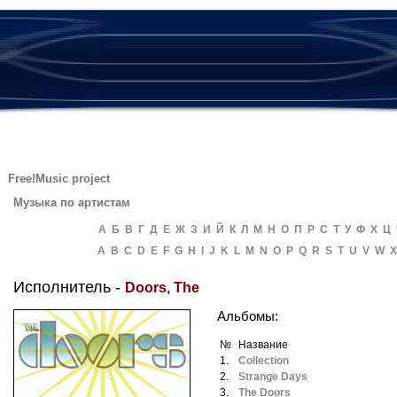
Free!Music project
Музыка по артистам
А
Б
В
Г
Д
Е
Ж
З
И
Й
К
Л
М
Н
О
П
Р
С
Т
У
Ф
Х
Ц
A
B
C
D
E
F
G
H
I
J
K
L
M
N
O
P
Q
R
S
T
U
V
W
X
Исполнитель -
Doors, The
Альбомы:
№
Название
1.
Collection
2.
Strange Days
3.
The Doors