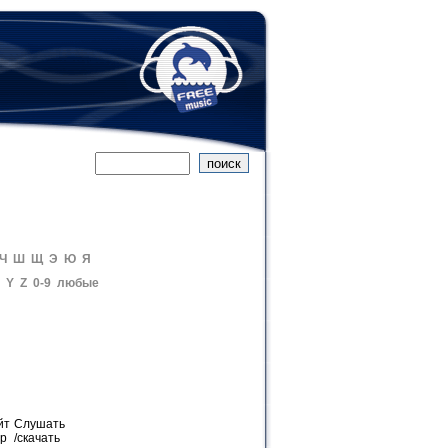
Ч
Ш
Щ
Э
Ю
Я
Y
Z
0-9
любые
йт
Слушать
ер
/скачать