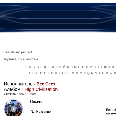
Free!Music project
Музыка по артистам
А
Б
В
Г
Д
Е
Ж
З
И
Й
К
Л
М
Н
О
П
Р
С
Т
У
Ф
Х
Ц
A
B
C
D
E
F
G
H
I
J
K
L
M
N
O
P
Q
R
S
T
U
V
W
X
Исполнитель -
Bee Gees
Альбом -
High Civilization
Скачать
весь альбом
Песни:
Битре
№
Название
/разм