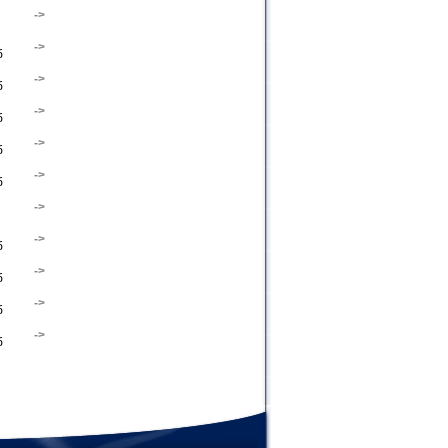
->
->
б
->
б
->
б
->
б
->
б
->
->
б
->
б
->
б
->
б