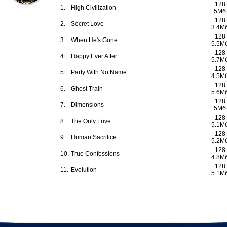
128
1.
High Civilization
5Мб
128
2.
Secret Love
3.4М
128
3.
When He's Gone
5.5М
128
4.
Happy Ever After
5.7М
128
5.
Party With No Name
4.5М
128
6.
Ghost Train
5.6М
128
7.
Dimensions
5Мб
128
8.
The Only Love
5.1М
128
9.
Human Sacrifice
5.2М
128
10.
True Confessions
4.8М
128
11.
Evolution
5.1М