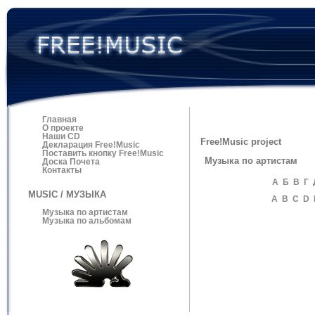
Главная
О проекте
Наши CD
Free!Music project
Декларация Free!Music
Поставить кнопку Free!Music
Музыка по артистам
Доска Почета
Контакты
А
Б
В
Г
MUSIC / МУЗЫКА
A
B
C
D
Музыка по артистам
Музыка по альбомам