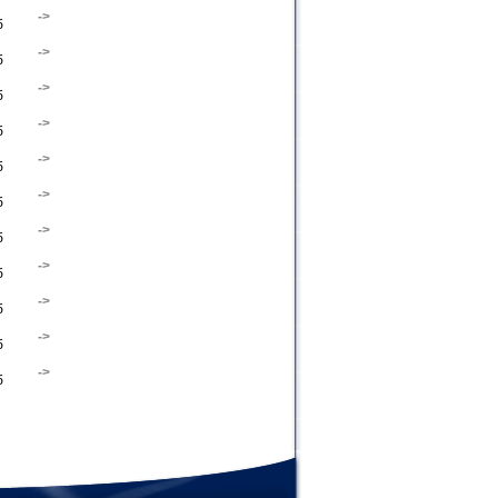
->
б
->
б
->
б
->
б
->
б
->
б
->
б
->
б
->
б
->
б
->
б