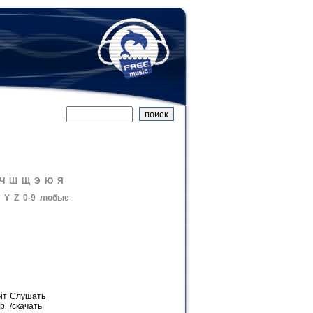
Ч
Ш
Щ
Э
Ю
Я
Y
Z
0-9
любые
йт
Слушать
ер
/скачать