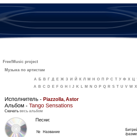
Free!Music project
Музыка по артистам
А
Б
В
Г
Д
Е
Ж
З
И
Й
К
Л
М
Н
О
П
Р
С
Т
У
Ф
Х
Ц
A
B
C
D
E
F
G
H
I
J
K
L
M
N
O
P
Q
R
S
T
U
V
W
X
Исполнитель -
Piazzolla, Astor
Альбом -
Tango Sensations
Скачать
весь альбом
Песни:
Битре
№
Название
/разм