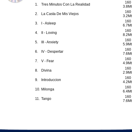
160
1.
Tres Minutos Con La Realidad
3.8М
160
2.
La Casta De Mis Viejos
3.2М
160
3.
I - Asleep
6.7М
160
4.
II - Loving
8.2М
160
5.
III - Anxiety
5.9М
160
6.
IV - Despertar
7.6М
160
7.
V - Fear
4.9М
160
8.
Divina
2.9М
160
9.
Introduccion
4.2М
160
10.
Milonga
6.4М
160
11.
Tango
7.6М