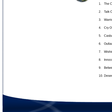
1.
The C
2.
Talk 
3.
Warri
4.
Cry O
5.
Casb
6.
Outla
7.
Wishi
8.
Innoc
9.
Betwe
10.
Deser