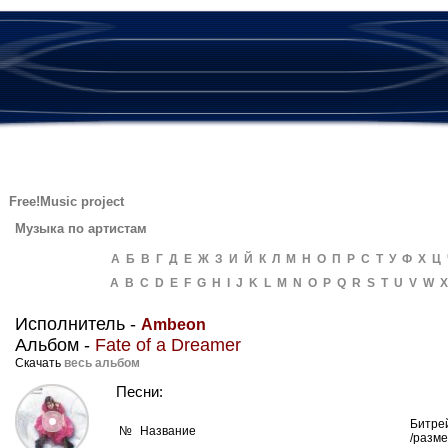
Free!Music project
Музыка по артистам
А
Б
В
Г
Д
Е
Ж
З
И
Й
К
Л
М
Н
О
П
Р
С
Т
У
Ф
Х
Ц
A
B
C
D
E
F
G
H
I
J
K
L
M
N
O
P
Q
R
S
T
U
V
W
X
Исполнитель -
Ambeon
Альбом -
Fate of a Dreamer
Скачать
весь альбом
Песни:
Битре
№
Название
/разм