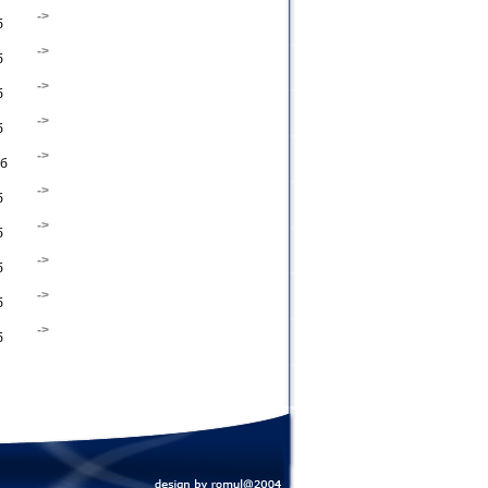
->
б
->
б
->
б
->
б
->
б
->
б
->
б
->
б
->
б
->
б