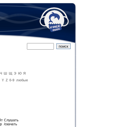
Ч
Ш
Щ
Э
Ю
Я
Y
Z
0-9
любые
йт
Слушать
ер
/скачать