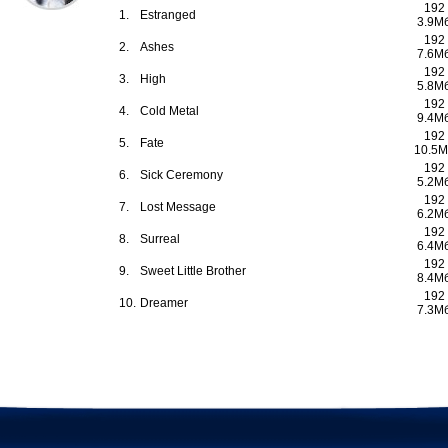
192
1.
Estranged
3.9М
192
2.
Ashes
7.6М
192
3.
High
5.8М
192
4.
Cold Metal
9.4М
192
5.
Fate
10.5М
192
6.
Sick Ceremony
5.2М
192
7.
Lost Message
6.2М
192
8.
Surreal
6.4М
192
9.
Sweet Little Brother
8.4М
192
10.
Dreamer
7.3М