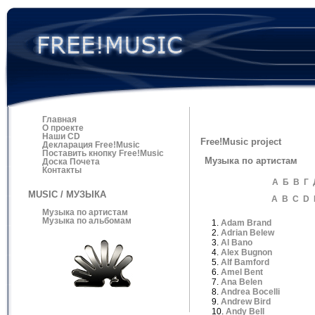
Главная
О проекте
Наши CD
Free!Music project
Декларация Free!Music
Поставить кнопку Free!Music
Музыка по артистам
Доска Почета
Контакты
А
Б
В
Г
MUSIC / МУЗЫКА
A
B
C
D
Музыка по артистам
Музыка по альбомам
1.
Adam Brand
2.
Adrian Belew
3.
Al Bano
4.
Alex Bugnon
5.
Alf Bamford
6.
Amel Bent
7.
Ana Belen
8.
Andrea Bocelli
9.
Andrew Bird
10.
Andy Bell