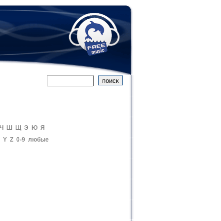
Ч
Ш
Щ
Э
Ю
Я
Y
Z
0-9
любые