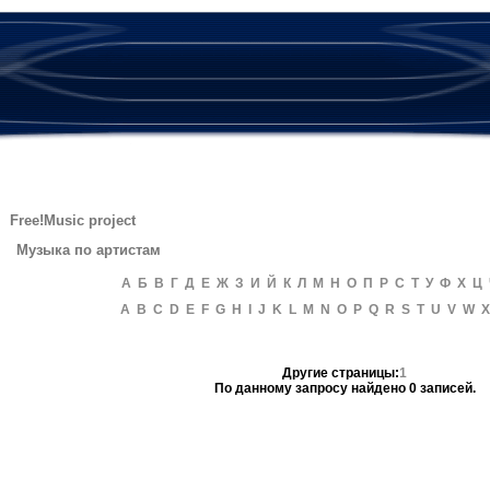
Free!Music project
Музыка по артистам
А
Б
В
Г
Д
Е
Ж
З
И
Й
К
Л
М
Н
О
П
Р
С
Т
У
Ф
Х
Ц
A
B
C
D
E
F
G
H
I
J
K
L
M
N
O
P
Q
R
S
T
U
V
W
X
Другие страницы:
1
По данному запросу найдено 0 записей.